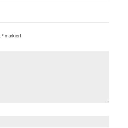
t
*
markiert