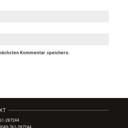
 nächsten Kommentar speichern.
KT
761-287244
0049-761-287244